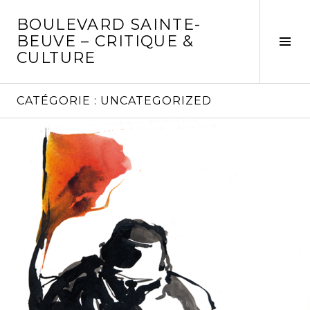
Aller
BOULEVARD SAINTE-
au
BEUVE – CRITIQUE &
contenu
Tog
CULTURE
principal
Sid
CATÉGORIE :
UNCATEGORIZED