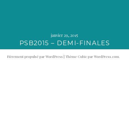
janvier 29, 2015
PSB2015 – DEMI-FINALES
Fièrement propulsé par WordPress
|
Thème Cubic par
WordPress.com
.