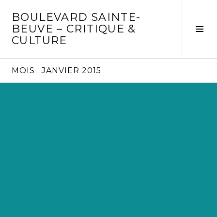
Aller
BOULEVARD SAINTE-
au
BEUVE – CRITIQUE &
contenu
Tog
CULTURE
principal
Sid
MOIS :
JANVIER 2015