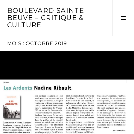
Aller
BOULEVARD SAINTE-
au
BEUVE – CRITIQUE &
contenu
Tog
CULTURE
principal
Sid
MOIS :
OCTOBRE 2019