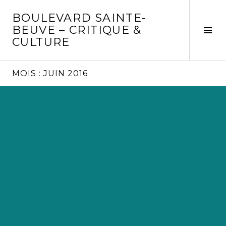
Aller
BOULEVARD SAINTE-
au
BEUVE – CRITIQUE &
contenu
Tog
CULTURE
principal
Sid
MOIS :
JUIN 2016