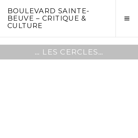
Aller
BOULEVARD SAINTE-
au
BEUVE – CRITIQUE &
contenu
Tog
CULTURE
principal
Sid
… LES CERCLES…